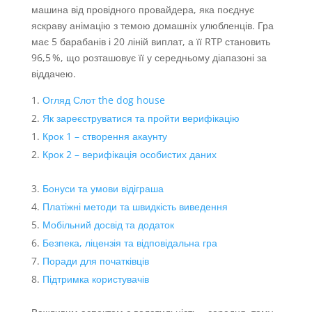
машина від провідного провайдера, яка поєднує
яскраву анімацію з темою домашніх улюбленців. Гра
має 5 барабанів і 20 ліній виплат, а її RTP становить
96,5 %, що розташовує її у середньому діапазоні за
віддачею.
Огляд Слот the dog house
Як зареєструватися та пройти верифікацію
Крок 1 – створення акаунту
Крок 2 – верифікація особистих даних
Бонуси та умови відіграша
Платіжні методи та швидкість виведення
Мобільний досвід та додаток
Безпека, ліцензія та відповідальна гра
Поради для початківців
Підтримка користувачів