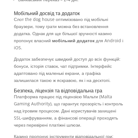
Мобільний досвід та додаток
Слот the dog house оптимізовано під мобільні
браузери, тому грати можна без встановлення
додатка. Однак для ще більшої зручності казино
пропонує власний
мобільний додаток
для Android і
iOS.
Додаток забезпечує швидкий доступ до всіх функцій:
бонуси, історія ставок, чат підтримки. Інтерфейс
адаптовано під маленькі екрани, а графіка
залишилася такою ж яскравою, як і на десктопі.
Безпека, ліцензія та відповідальна гра
Платформа працює під ліцензією Мальти (Malta
Gaming Authority), що гарантує прозорість і контроль
над ігровим процесом. Дані користувачів захищені
SSL‑шифруванням, а фінансові операції проходять
через перевірені платіжні шлюзи.
Казино пропонує інструменти відповідальної гри: