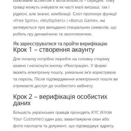
Важливим аспектом є волатильність – середня, тому
гравці можуть очікувати як часті малі виграші, так і
рідкісні, але значні, комбінації. Слот пропонує функції
«Free Spins», «Multipliers» і «Bonus Game», які
активуються при випаданні спеціальних символів, що
робить гру динамічною та захоплюючою.
Як зареєструватися та пройти верифікацію
Крок 1 – створення акаунту
Для початку потрібно перейти на головну сторінку
казино і натиснути кнопку «Реєстрація». У формі
вкажіть електронну пошту, унікальне ім’я користувача
та пароль. Після підтвердження електронної пошти ви
отримаєте доступ до особистого кабінету.
Крок 2 – верифікація особистих
даних
Більшість українських гравців проходять KYC (Know
Your Customer) один раз, завантажуючи скан або
фото паспорта та документ, що підтверджує адресу.