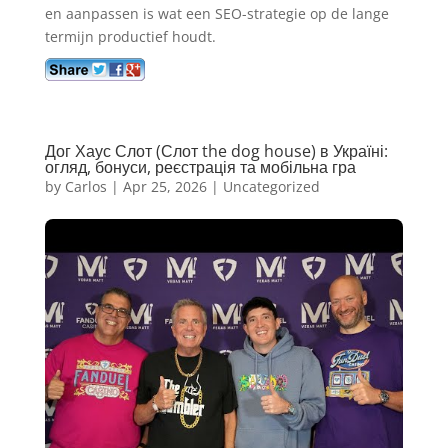
en aanpassen is wat een SEO-strategie op de lange
termijn productief houdt.
Дог Хаус Слот (Слот the dog house) в Україні:
огляд, бонуси, реєстрація та мобільна гра
by
Carlos
|
Apr 25, 2026
|
Uncategorized