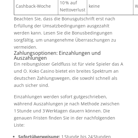
10 % auf
Cashback‑Woche
keine
W
Nettoverlust
Beachten Sie, dass die Bonusgutschrift erst nach
Erfüllung der Umsatzbedingungen ausgezahlt
werden kann. Lesen Sie die Bonusbedingungen
sorgfältig, um unangenehme Überraschungen zu
vermeiden.
Zahlungsoptionen: Einzahlungen und
Auszahlungen
Ein reibungsloser Geldfluss ist für viele Spieler das A
und O. Koko Casino bietet ein breites Spektrum an
deutschen Zahlungswegen, die sowohl schnell als
auch sicher sind.
Einzahlungen werden sofort gutgeschrieben,
während Auszahlungen je nach Methode zwischen
1 Stunde und 3 Werktagen dauern können. Die
genauen Fristen finden Sie in der nachfolgenden
Liste:
Sofortüberweisung:
1 Stunde bis 24 Stunden