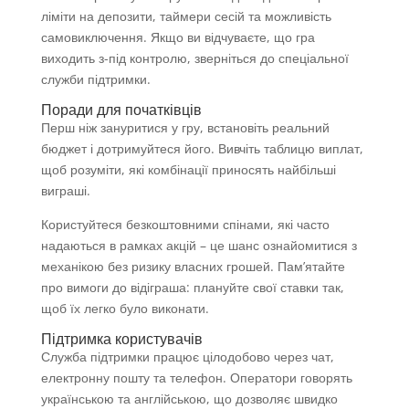
ліміти на депозити, таймери сесій та можливість
самовиключення. Якщо ви відчуваєте, що гра
виходить з-під контролю, зверніться до спеціальної
служби підтримки.
Поради для початківців
Перш ніж зануритися у гру, встановіть реальний
бюджет і дотримуйтеся його. Вивчіть таблицю виплат,
щоб розуміти, які комбінації приносять найбільші
виграші.
Користуйтеся безкоштовними спінами, які часто
надаються в рамках акцій – це шанс ознайомитися з
механікою без ризику власних грошей. Пам’ятайте
про вимоги до відіграша: плануйте свої ставки так,
щоб їх легко було виконати.
Підтримка користувачів
Служба підтримки працює цілодобово через чат,
електронну пошту та телефон. Оператори говорять
українською та англійською, що дозволяє швидко