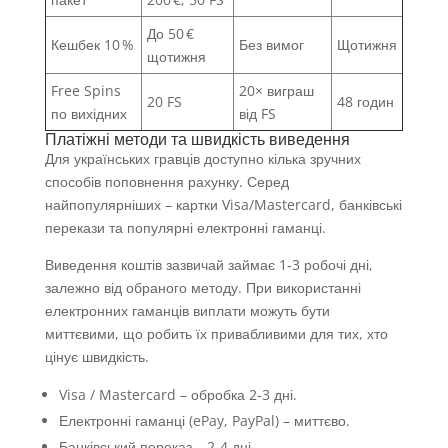
До 50 €
Кешбек 10 %
Без вимог
Щотижня
щотижня
Free Spins
20× виграш
20 FS
48 годин
по вихідних
від FS
Платіжні методи та швидкість виведення
Для українських гравців доступно кілька зручних
способів поповнення рахунку. Серед
найпопулярніших – картки Visa/Mastercard, банківські
перекази та популярні електронні гаманці.
Виведення коштів зазвичай займає 1‑3 робочі дні,
залежно від обраного методу. При використанні
електронних гаманців виплати можуть бути
миттєвими, що робить їх привабливими для тих, хто
цінує швидкість.
Visa / Mastercard – обробка 2‑3 дні.
Електронні гаманці (ePay, PayPal) – миттєво.
Банківський переказ – 2‑4 дні.