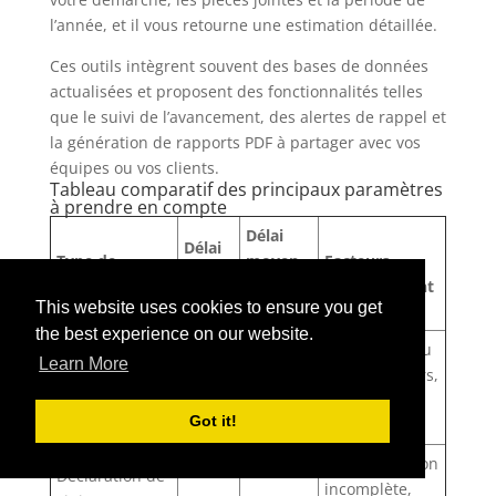
l’année, et il vous retourne une estimation détaillée.
Ces outils intègrent souvent des bases de données
actualisées et proposent des fonctionnalités telles
que le suivi de l’avancement, des alertes de rappel et
la génération de rapports PDF à partager avec vos
équipes ou vos clients.
Tableau comparatif des principaux paramètres
à prendre en compte
Délai
Délai
Type de
moyen
Facteurs
légal
démarche
constaté
d’allongement
(jours)
This website uses cookies to ensure you get
(jours)
the best experience on our website.
Complexité du
Learn More
Permis de
projet, recours,
90
110
construire
période
Got it!
estivale
Documentation
Déclaration de
incomplète,