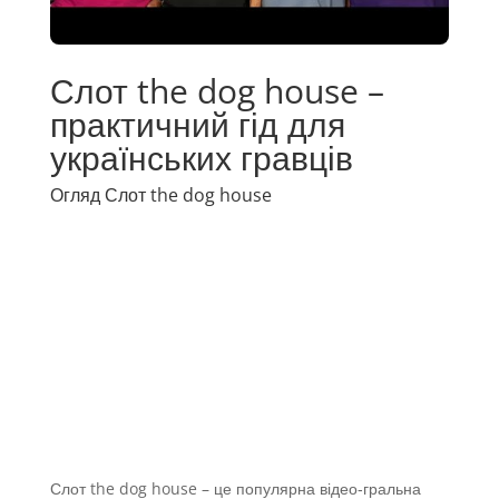
Слот the dog house –
практичний гід для
українських гравців
Огляд Слот the dog house
Слот the dog house – це популярна відео‑гральна