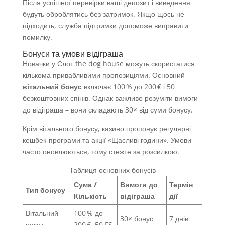
Після успішної перевірки ваші депозит і виведення
будуть оброблятись без затримок. Якщо щось не
підходить, служба підтримки допоможе виправити
помилку.
Бонуси та умови відіграша
Новачки у Слот the dog house можуть скористатися
кількома привабливими пропозиціями. Основний
вітальний бонус
включає 100 % до 200 € і 50
безкоштовних спінів. Однак важливо розуміти вимоги
до відіграша – вони складають 30× від суми бонусу.
Крім вітального бонусу, казино пропонує регулярні
кешбек‑програми та акції «Щасливі години». Умови
часто оновлюються, тому стежте за розсилкою.
Таблиця основних бонусів
Сума /
Вимоги до
Термін
Тип бонусу
Кількість
відіграша
дії
Вітальний
100 % до
30× бонус
7 днів
пакет
200 €, 50 FS