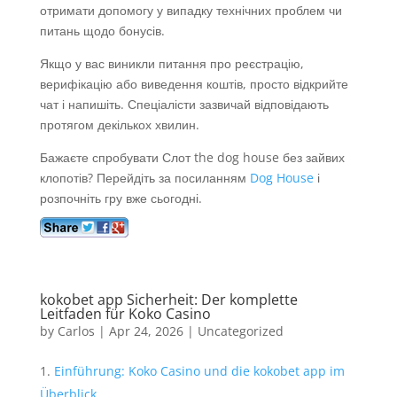
отримати допомогу у випадку технічних проблем чи
питань щодо бонусів.
Якщо у вас виникли питання про реєстрацію,
верифікацію або виведення коштів, просто відкрийте
чат і напишіть. Спеціалісти зазвичай відповідають
протягом декількох хвилин.
Бажаєте спробувати Слот the dog house без зайвих
клопотів? Перейдіть за посиланням
Dog House
і
розпочніть гру вже сьогодні.
kokobet app Sicherheit: Der komplette
Leitfaden für Koko Casino
by
Carlos
|
Apr 24, 2026
|
Uncategorized
Einführung: Koko Casino und die kokobet app im
Überblick