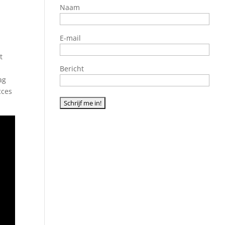
Naam
E-mail
t
Bericht
ag
cces