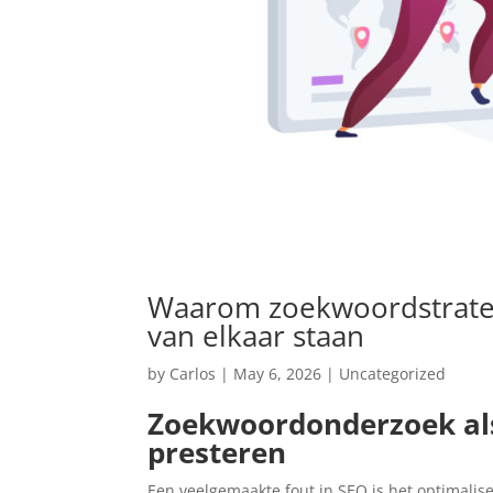
Waarom zoekwoordstrategi
van elkaar staan
by
Carlos
|
May 6, 2026
|
Uncategorized
Zoekwoordonderzoek als 
presteren
Een veelgemaakte fout in SEO is het optimali