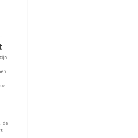
.
t
zijn
men
toe
, de
’s