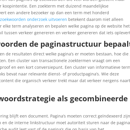
er koopintentie. Een zoekterm met duizend maandelijkse
levert een andere bezoeker op dan een term met honderd
zoekwoorden onderzoek uitvoeren
betekent daarom niet alleen
r elke term analyseren en bepalen welke pagina op de website het
schil tussen verkeer genereren en verkeer genereren dat iets oplevert
oorden de paginastructuur bepaal
n de resultaten direct welke pagina’s er moeten bestaan, hoe die 
en. Een cluster van transactionele zoektermen vraagt om een
 proof en een kort conversiepunt. Een cluster van informatieve ter
nks bevat naar relevante dienst- of productpagina’s. Wie deze
ontent die organisch verkeer trekt maar dat verkeer nergens naar
woordstrategie als gecombineerde
ing blijft een document. Pagina’s moeten correct geïndexeerd zijn
n de interne linkstructuur moet autoriteit sturen naar de pagina
he audit legt vast of de pagina’s die op basis van het