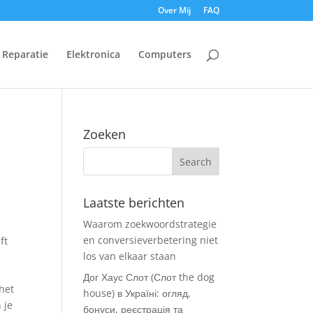
Over Mij
FAQ
Reparatie
Elektronica
Computers
Zoeken
Laatste berichten
Waarom zoekwoordstrategie
en conversieverbetering niet
ft
los van elkaar staan
Дог Хаус Слот (Слот the dog
het
house) в Україні: огляд,
 je
бонуси, реєстрація та