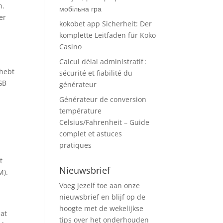
n.
мобільна гра
er
kokobet app Sicherheit: Der
komplette Leitfaden für Koko
Casino
Calcul délai administratif :
 hebt
sécurité et fiabilité du
GB
générateur
Générateur de conversion
température
Celsius/Fahrenheit – Guide
complet et astuces
pratiques
t
Nieuwsbrief
M).
Voeg jezelf toe aan onze
nieuwsbrief en blijf op de
hoogte met de wekelijkse
dat
tips over het onderhouden