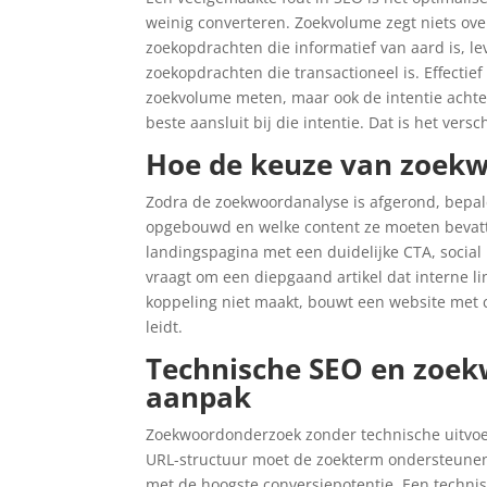
weinig converteren. Zoekvolume zegt niets ov
zoekopdrachten die informatief van aard is, 
zoekopdrachten die transactioneel is. Effectief
zoekvolume meten, maar ook de intentie achte
beste aansluit bij die intentie. Dat is het ver
Hoe de keuze van zoekw
Zodra de zoekwoordanalyse is afgerond, bepale
opgebouwd en welke content ze moeten bevatt
landingspagina met een duidelijke CTA, social
vraagt om een diepgaand artikel dat interne li
koppeling niet maakt, bouwt een website met c
leidt.
Technische SEO en zoek
aanpak
Zoekwoordonderzoek zonder technische uitvoer
URL-structuur moet de zoekterm ondersteunen e
met de hoogste conversiepotentie. Een technisc