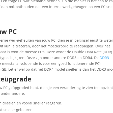
. Een trage PC wilt niemand hebben. Op die manier is het aan te r
ijf dan ook onthouden dat een interne werkgeheugen op een PC snel
uw PC
nterne werkgeheugen van jouw PC, dien je in beginsel eerst te wete
it kun je traceren, door het moederbord te raadplegen. Over het
aar is voor de meeste PC’s. Deze wordt de Double Data Rate (DDR)
types bijkijken. Deze zijn onder andere DDR3 en DDR4. De
DDR3
 meestal al voldoende is voor een goed functionerende PC).
16 GB. Let er wel op dat het DDR4 model sneller is dan het DDR3 mo
geüpgrade
 PC geüpgraded hebt, dien je een verandering te zien ten opzich
n onder andere:
 draaien en vooral sneller reageren.
at sneller gebeuren.