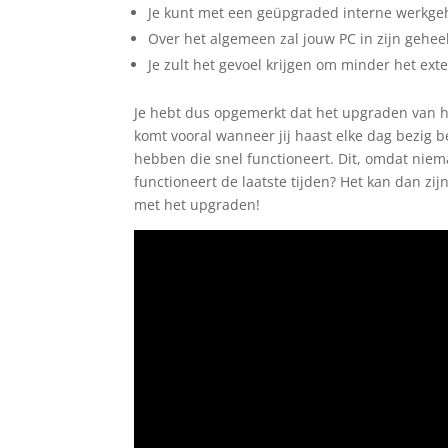
Je kunt met een geüpgraded interne werkge
Over het algemeen zal jouw PC in zijn geheel 
Je zult het gevoel krijgen om minder het ex
Je hebt dus opgemerkt dat het upgraden van he
komt vooral wanneer jij haast elke dag bezig b
hebben die snel functioneert. Dit, omdat niem
functioneert de laatste tijden? Het kan dan z
met het upgraden!