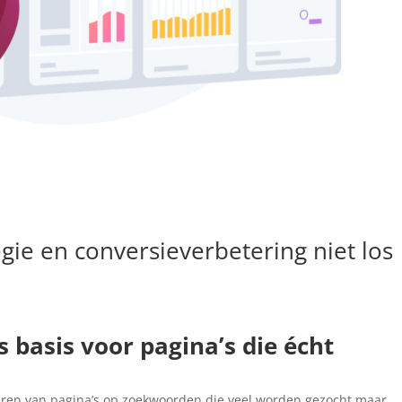
e en conversieverbetering niet los
basis voor pagina’s die écht
seren van pagina’s op zoekwoorden die veel worden gezocht maar