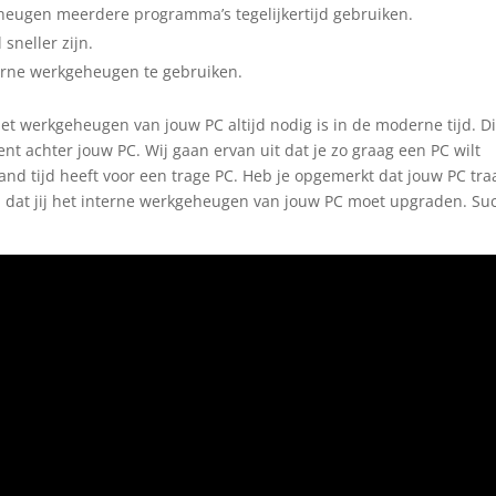
heugen meerdere programma’s tegelijkertijd gebruiken.
sneller zijn.
terne werkgeheugen te gebruiken.
t werkgeheugen van jouw PC altijd nodig is in de moderne tijd. Di
ent achter jouw PC. Wij gaan ervan uit dat je zo graag een PC wilt
and tijd heeft voor een trage PC. Heb je opgemerkt dat jouw PC tra
ijn dat jij het interne werkgeheugen van jouw PC moet upgraden. Su