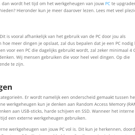
ja, dan wordt het tijd om het werkgeheugen van jouw
PC
te upgrade
chieden? Hieronder kun je meer daarover lezen. Lees met veel plezi
it is vooral afhankelijk van het gebruik van de PC door jou als
n hoe meer dingen je opslaat, zal dus bepalen dat je een PC nodig
voor een PC die dagelijks gebruikt wordt, zal zeker minimaal 4 
 denken. Wij mensen gebruiken die voor heel veel dingen. Op die
nde te zijn.
gen
ategorieën. Er wordt namelijk een onderscheid gemaakt tussen he
erne werkgeheugen kun je denken aan Random Access Memory (RA
enken aan USB-sticks, harde schijven en SSD. Wanneer het interne
altijd een externe werkgeheugen gebruiken.
erne werkgeheugen van jouw PC vol is. Dit kun je herkennen, door