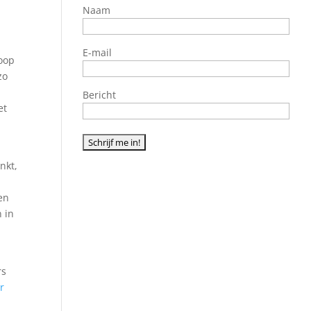
Naam
.
E-mail
koop
zo
Bericht
et
nkt,
en
 in
rs
r