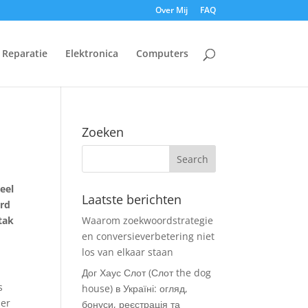
Over Mij
FAQ
Reparatie
Elektronica
Computers
Zoeken
eel
Laatste berichten
erd
 tak
Waarom zoekwoordstrategie
en conversieverbetering niet
los van elkaar staan
Дог Хаус Слот (Слот the dog
s
house) в Україні: огляд,
 er
бонуси, реєстрація та