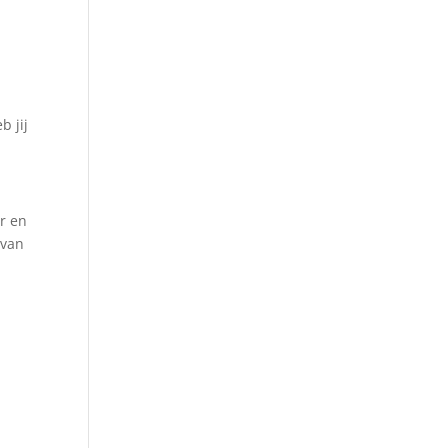
b jij
r en
 van