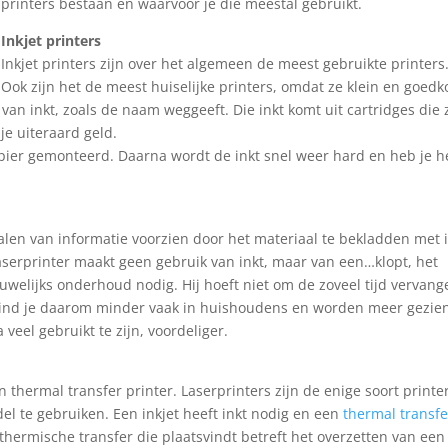
printers bestaan en waarvoor je die meestal gebruikt.
Inkjet printers
Inkjet printers zijn over het algemeen de meest gebruikte printers
Ook zijn het de meest huiselijke printers, omdat ze klein en goed
 van inkt, zoals de naam weggeeft. Die inkt komt uit cartridges die 
e uiteraard geld.
papier gemonteerd. Daarna wordt de inkt snel weer hard en heb je h
ialen van informatie voorzien door het materiaal te bekladden met i
aserprinter maakt geen gebruik van inkt, maar van een…klopt, het
uwelijks onderhoud nodig. Hij hoeft niet om de zoveel tijd vervang
s vind je daarom minder vaak in huishoudens en worden meer gezien
veel gebruikt te zijn, voordeliger.
 thermal transfer printer. Laserprinters zijn de enige soort printe
l te gebruiken. Een inkjet heeft inkt nodig en een
thermal transfe
 thermische transfer die plaatsvindt betreft het overzetten van een